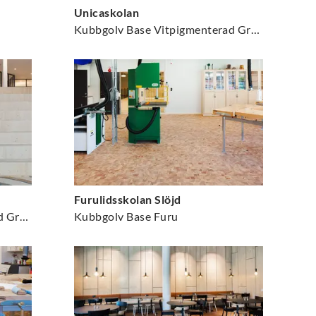
Unicaskolan
Kubbgolv Base Vitpigmenterad Gran
Furulidsskolan Slöjd
Kubbgolv Base Vitpigmenterad Gran
Kubbgolv Base Furu