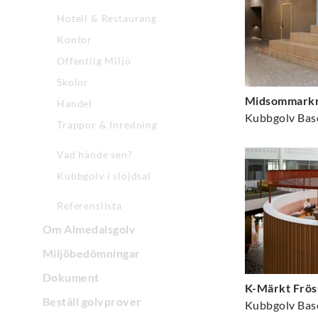
Hotell & Restaurang
Kontor
Offentlig Miljö
Skolor
Midsommarkr
Handel
Trappor & Inredning
Vad hände sen?
Kubbgolv i slöjdsal
Referenslista
Om Almedalsgolv
Miljöbedömningar
Dokument
K-Märkt Frö
Beställ golvprover
Kubbgolv Bas