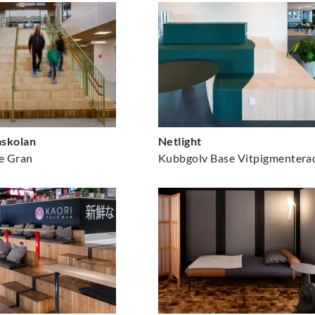
askolan
Netlight
e Gran