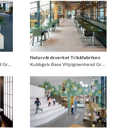
Naturvårdsverket Trikåfabriken
Kubbgolv Base Vitpigmenterad Gran
Kubbgolv Base Vitpigmenterad Gran