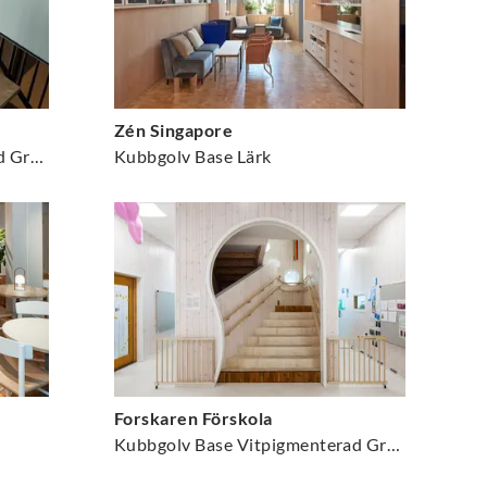
Zén Singapore
Kubbgolv Base Vitpigmenterad Gran
Kubbgolv Base Lärk
Forskaren Förskola
Kubbgolv Base Vitpigmenterad Gran