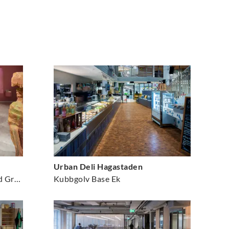
Urban Deli Hagastaden
Kubbgolv Base Vitpigmenterad Gran
Kubbgolv Base Ek