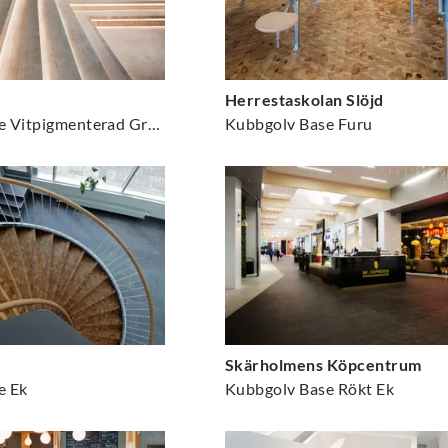
Herrestaskolan Slöjd
Kubbgolv Base Vitpigmenterad Gran
Kubbgolv Base Furu
Skärholmens Köpcentrum
e Ek
Kubbgolv Base Rökt Ek