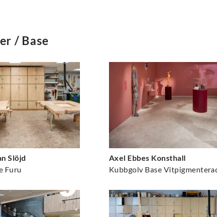
er / Base
n Slöjd
Axel Ebbes Konsthall
e Furu