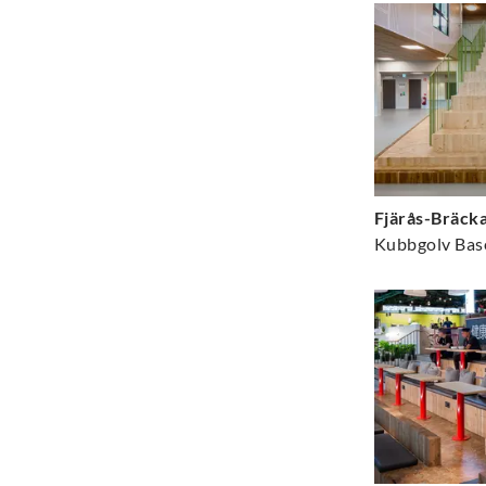
Fjärås-Bräck
Kubbgolv Bas