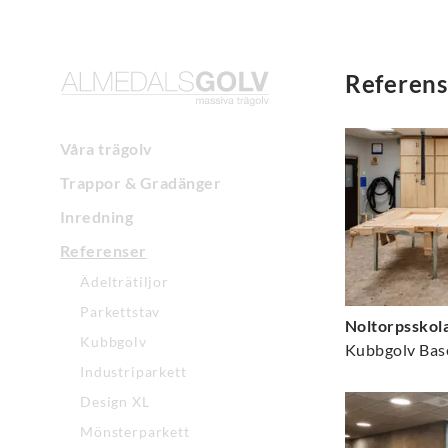
Referens
Våra trägolv
Trappor & Gradänger
Inredning
Referenser
Ädelträtiljor
Parkettstav
Noltorpsskola
Kubbgolv
Kubbgolv Bas
Industriparkett
Design XL
Mönsterparkett