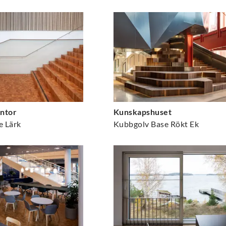
ntor
Kunskapshuset
e Lärk
Kubbgolv Base Rökt Ek