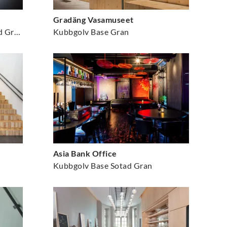
Gradäng Vasamuseet
Kubbgolv Base Vitpigmenterad Gran
Kubbgolv Base Gran
Asia Bank Office
Kubbgolv Base Sotad Gran