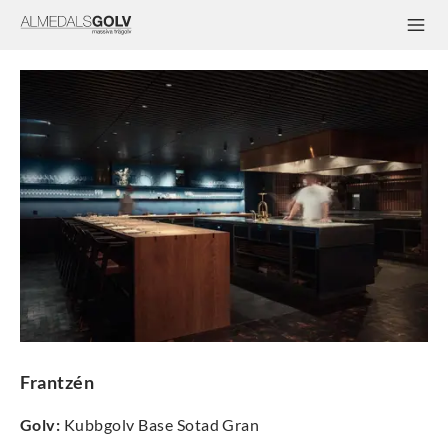
Frantzén
Golv
:
Kubbgolv Base Sotad Gran