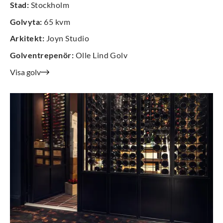
Stad
:
Stockholm
Golvyta
:
65 kvm
Arkitekt
:
Joyn Studio
Golventrepenör
:
Olle Lind Golv
Visa golv