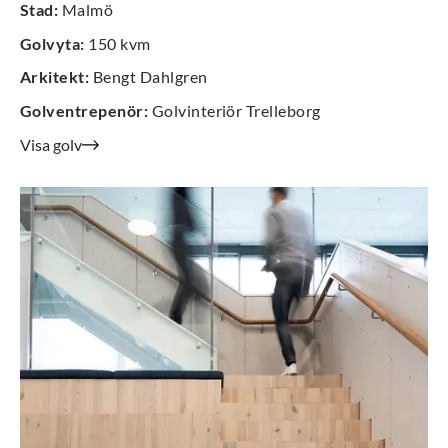
Stad
:
Malmö
Golvyta
:
150 kvm
Arkitekt
:
Bengt Dahlgren
Golventrepenör
:
Golvinteriör Trelleborg
Visa golv