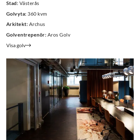
Stad
:
Västerås
Golvyta
:
360 kvm
Arkitekt
:
Archus
Golventrepenör
:
Aros Golv
Visa golv