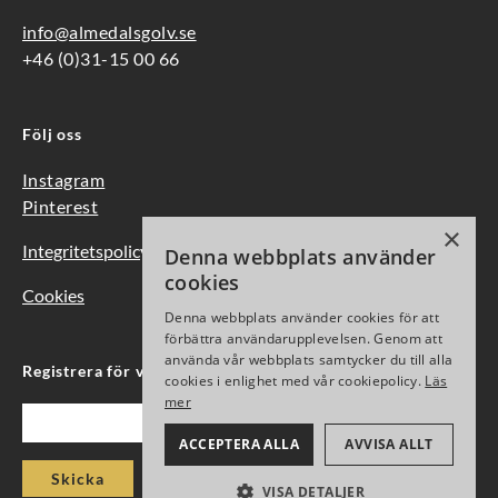
info@almedalsgolv.se
+46 (0)31-15 00 66
Följ oss
Instagram
Pinterest
×
Integritetspolicy
Denna webbplats använder
cookies
Cookies
Denna webbplats använder cookies för att
förbättra användarupplevelsen. Genom att
använda vår webbplats samtycker du till alla
Registrera för vårt nyhetsbrev
cookies i enlighet med vår cookiepolicy.
Läs
mer
Epost
ACCEPTERA ALLA
AVVISA ALLT
Skicka
VISA DETALJER