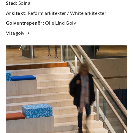
Stad
:
Solna
Arkitekt
:
Reform arkitekter / White arkitekter
Golventrepenör
:
Olle Lind Golv
Visa golv