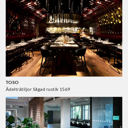
TOSO
Ädelträtiljor Sågad rustik 1569