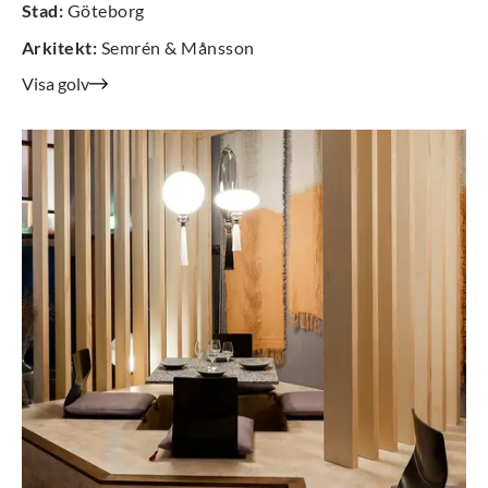
Stad
:
Göteborg
Arkitekt
:
Semrén & Månsson
Visa golv