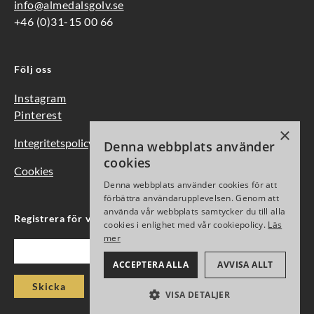
info@almedalsgolv.se
+46 (0)31-15 00 66
Följ oss
Instagram
Pinterest
×
Integritetspolicy
Denna webbplats använder
cookies
Cookies
Denna webbplats använder cookies för att
förbättra användarupplevelsen. Genom att
använda vår webbplats samtycker du till alla
Registrera för vårt nyhetsbrev
cookies i enlighet med vår cookiepolicy.
Läs
mer
Epost
ACCEPTERA ALLA
AVVISA ALLT
Skicka
VISA DETALJER