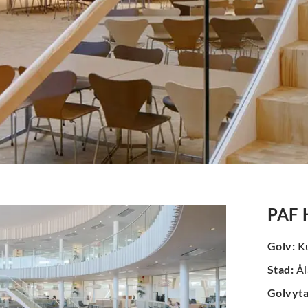
PAF 
Golv
:
Ku
Stad
:
Ål
Golvyt