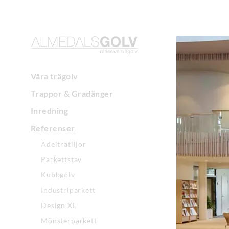
Våra trägolv
Trappor & Gradänger
Inredning
Referenser
Ädelträtiljor
Parkettstav
Kubbgolv
Industriparkett
Design XL
Mönsterparkett