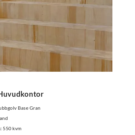
Huvudkontor
bbgolv Base Gran
and
a
:
550 kvm