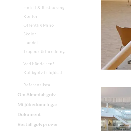
Hotell & Restaurang
Kontor
Offentlig Miljö
Skolor
Handel
Trappor & Inredning
Vad hände sen?
Kubbgolv i slöjdsal
Referenslista
Om Almedalsgolv
Miljöbedömningar
Dokument
Beställ golvprover