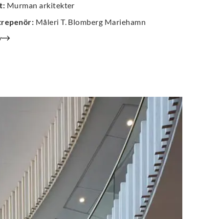
t
:
Murman arkitekter
trepenör
:
Måleri T. Blomberg Mariehamn
v