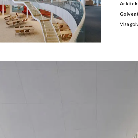
Arkitek
Golven
Visa gol