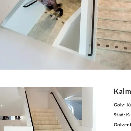
Kalm
Golv
:
Ku
Stad
:
Ka
Golven