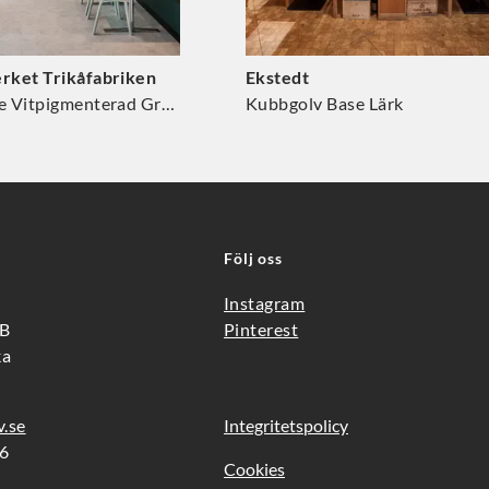
rket Trikåfabriken
Ekstedt
Kubbgolv Base Vitpigmenterad Gran
Kubbgolv Base Lärk
Följ oss
Instagram
3B
Pinterest
ka
v.se
Integritetspolicy
66
Cookies