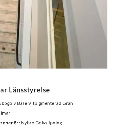
ar Länsstyrelse
bbgolv Base Vitpigmenterad Gran
lmar
trepenör
:
Nybro Golvslipning