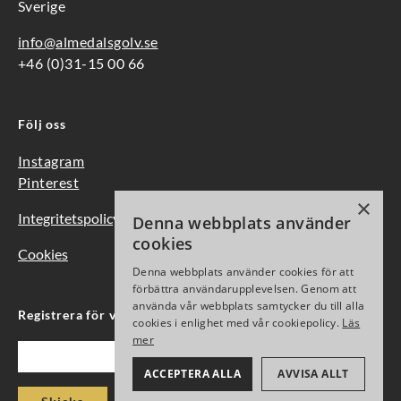
Sverige
info@almedalsgolv.se
+46 (0)31-15 00 66
Följ oss
Instagram
Pinterest
×
Integritetspolicy
Denna webbplats använder
cookies
Cookies
Denna webbplats använder cookies för att
förbättra användarupplevelsen. Genom att
använda vår webbplats samtycker du till alla
Registrera för vårt nyhetsbrev
cookies i enlighet med vår cookiepolicy.
Läs
mer
Epost
ACCEPTERA ALLA
AVVISA ALLT