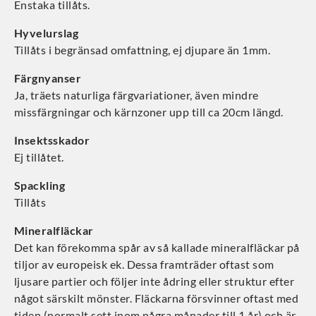
Enstaka tillåts.
Hyvelurslag
Tillåts i begränsad omfattning, ej djupare än 1mm.
Färgnyanser
Ja, träets naturliga färgvariationer, även mindre
missfärgningar och kärnzoner upp till ca 20cm längd.
Insektsskador
Ej tillåtet.
Spackling
Tillåts
Mineralfläckar
Det kan förekomma spår av så kallade mineralfläckar på
tiljor av europeisk ek. Dessa framträder oftast som
ljusare partier och följer inte ådring eller struktur efter
något särskilt mönster. Fläckarna försvinner oftast med
tiden (normalt sett inom några månader till 1 år) och är