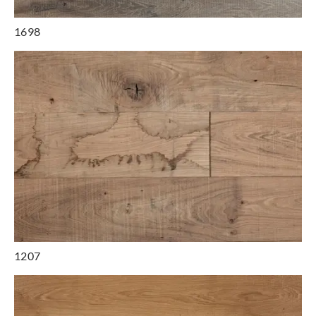
1698
1207