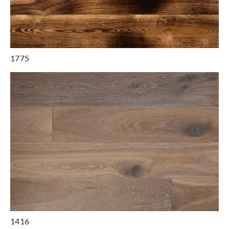
1775
1416