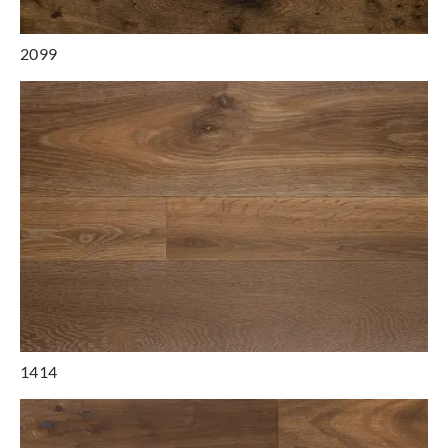
2099
1414