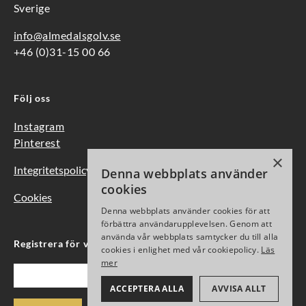
Sverige
info@almedalsgolv.se
+46 (0)31-15 00 66
Följ oss
Instagram
Pinterest
×
Integritetspolicy
Denna webbplats använder
cookies
Cookies
Denna webbplats använder cookies för att
förbättra användarupplevelsen. Genom att
använda vår webbplats samtycker du till alla
Registrera för vårt nyhetsbrev
cookies i enlighet med vår cookiepolicy.
Läs
mer
Epost
ACCEPTERA ALLA
AVVISA ALLT