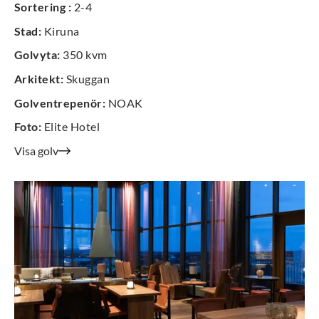
Sortering
:
2-4
Stad
:
Kiruna
Golvyta
:
350 kvm
Arkitekt
:
Skuggan
Golventrepenör
:
NOAK
Foto
:
Elite Hotel
Visa golv