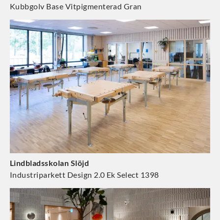
Kubbgolv Base Vitpigmenterad Gran
Lindbladsskolan Slöjd
Industriparkett Design 2.0 Ek Select 1398