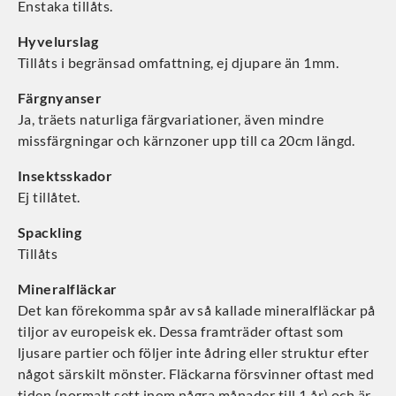
Enstaka tillåts.
Hyvelurslag
Tillåts i begränsad omfattning, ej djupare än 1mm.
Färgnyanser
Ja, träets naturliga färgvariationer, även mindre
missfärgningar och kärnzoner upp till ca 20cm längd.
Insektsskador
Ej tillåtet.
Spackling
Tillåts
Mineralfläckar
Det kan förekomma spår av så kallade mineralfläckar på
tiljor av europeisk ek. Dessa framträder oftast som
ljusare partier och följer inte ådring eller struktur efter
något särskilt mönster. Fläckarna försvinner oftast med
tiden (normalt sett inom några månader till 1 år) och är