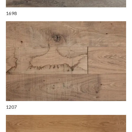
1698
1207