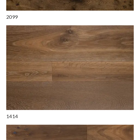
2099
1414