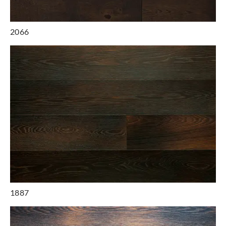
2066
1887