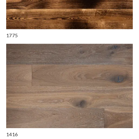
1775
1416