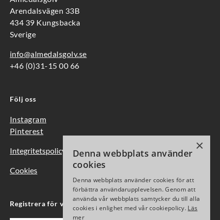
Arendalsvägen 33B
434 39 Kungsbacka
Sverige
info@almedalsgolv.se
+46 (0)31-15 00 66
Följ oss
Instagram
Pinterest
×
Integritetspolicy
Denna webbplats använder
cookies
Cookies
Denna webbplats använder cookies för att
förbättra användarupplevelsen. Genom att
använda vår webbplats samtycker du till alla
Registrera för vårt nyhetsbrev
cookies i enlighet med vår cookiepolicy.
Läs
mer