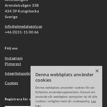
Arendalsvägen 33B
434 39 Kungsbacka
Sverige
info@almedalsgolv.se
+46 (0)31-15 00 66
Följ oss
Instagram
Pinterest
×
Integritetspolicy
Denna webbplats använder
cookies
Cookies
Denna webbplats använder cookies för att
förbättra användarupplevelsen. Genom att
använda vår webbplats samtycker du till alla
Registrera för vårt nyhetsbrev
cookies i enlighet med vår cookiepolicy.
Läs
mer