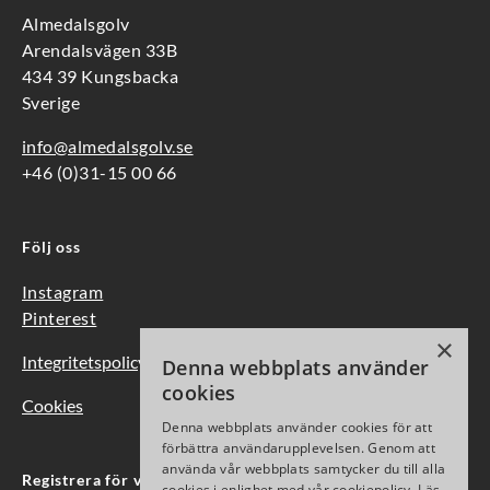
Almedalsgolv
Arendalsvägen 33B
434 39 Kungsbacka
Sverige
info@almedalsgolv.se
+46 (0)31-15 00 66
Följ oss
Instagram
Pinterest
×
Integritetspolicy
Denna webbplats använder
cookies
Cookies
Denna webbplats använder cookies för att
förbättra användarupplevelsen. Genom att
använda vår webbplats samtycker du till alla
Registrera för vårt nyhetsbrev
cookies i enlighet med vår cookiepolicy.
Läs