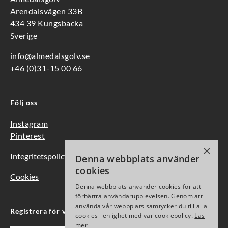
Arendalsvägen 33B
434 39 Kungsbacka
Sverige
info@almedalsgolv.se
+46 (0)31-15 00 66
Följ oss
Instagram
Pinterest
×
Integritetspolicy
Denna webbplats använder
cookies
Cookies
Denna webbplats använder cookies för att
förbättra användarupplevelsen. Genom att
använda vår webbplats samtycker du till alla
Registrera för vårt nyhetsbrev
cookies i enlighet med vår cookiepolicy.
Läs
mer