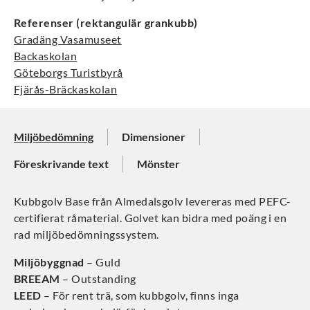
Referenser (rektangulär grankubb)
Gradäng Vasamuseet
Backaskolan
Göteborgs Turistbyrå
Fjärås-Bräckaskolan
Miljöbedömning
Dimensioner
Föreskrivande text
Mönster
Kubbgolv Base från Almedalsgolv levereras med PEFC-
certifierat råmaterial. Golvet kan bidra med poäng i en
rad miljöbedömningssystem.
Miljöbyggnad
– Guld
BREEAM
– Outstanding
LEED
– För rent trä, som kubbgolv, finns inga