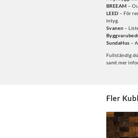
BREEAM
– O
LEED
– För re
intyg.
Svanen
– List
Byggvarubed
SundaHus
– 
Fullständig d
samt mer info
Fler
Kubb