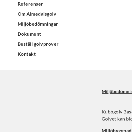
Referenser
Om Almedalsgolv
Miljöbedömningar
Dokument
Beställ golvprover
Kontakt
Miljöbedömni
Kubbgolv Base
Golvet kan bi
Miljöbyggna