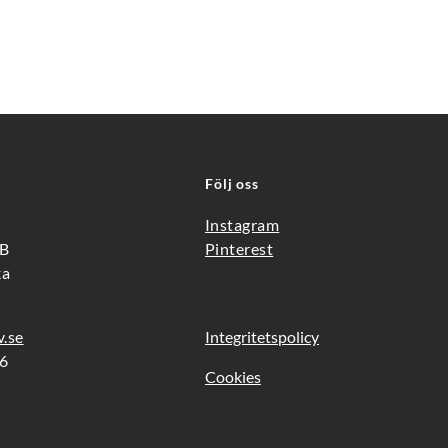
Följ oss
Instagram
3B
Pinterest
ka
v.se
Integritetspolicy
66
Cookies