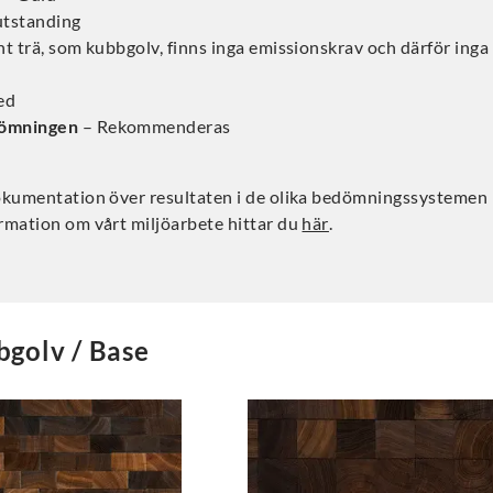
utstanding
nt trä, som kubbgolv, finns inga emissionskrav och därför inga
ed
ömningen
– Rekommenderas
A
okumentation över resultaten i de olika bedömningssystemen
rmation om vårt miljöarbete hittar du
här
.
golv / Base