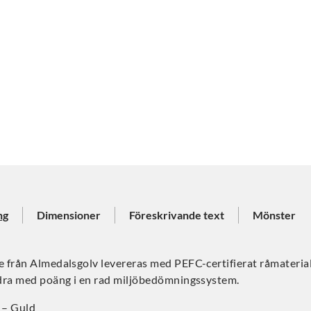
ng
Dimensioner
Föreskrivande text
Mönster
 från Almedalsgolv levereras med PEFC-certifierat råmaterial
dra med poäng i en rad miljöbedömningssystem.
d
– Guld