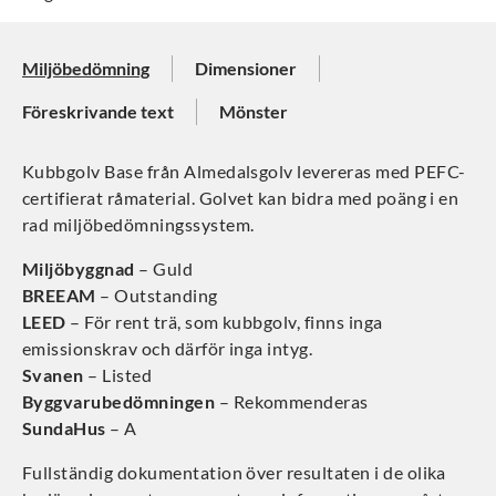
Miljöbedömning
Dimensioner
Föreskrivande text
Mönster
Kubbgolv Base från Almedalsgolv levereras med PEFC-
certifierat råmaterial. Golvet kan bidra med poäng i en
rad miljöbedömningssystem.
Miljöbyggnad
– Guld
BREEAM
– Outstanding
LEED
– För rent trä, som kubbgolv, finns inga
emissionskrav och därför inga intyg.
Svanen
– Listed
Byggvarubedömningen
– Rekommenderas
SundaHus
– A
Fullständig dokumentation över resultaten i de olika