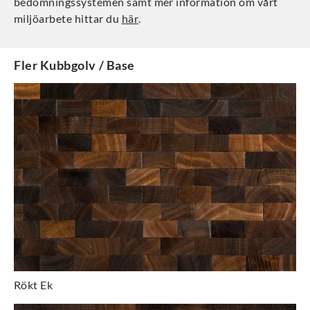
bedömningssystemen samt mer information om vårt
miljöarbete hittar du
här
.
Fler
Kubbgolv / Base
Rökt Ek