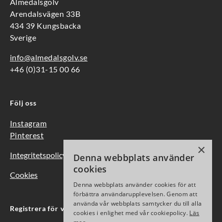
Almedalsgolv
Arendalsvägen 33B
434 39 Kungsbacka
Sverige
info@almedalsgolv.se
+46 (0)31-15 00 66
Följ oss
Instagram
Pinterest
×
Integritetspolicy
Denna webbplats använder
cookies
Cookies
Denna webbplats använder cookies för att
förbättra användarupplevelsen. Genom att
använda vår webbplats samtycker du till alla
Registrera för vårt nyhetsbrev
cookies i enlighet med vår cookiepolicy.
Läs