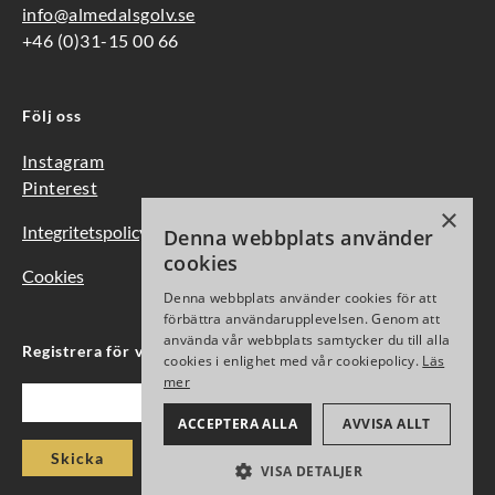
info@almedalsgolv.se
+46 (0)31-15 00 66
Följ oss
Instagram
Pinterest
×
Integritetspolicy
Denna webbplats använder
cookies
Cookies
Denna webbplats använder cookies för att
förbättra användarupplevelsen. Genom att
använda vår webbplats samtycker du till alla
Registrera för vårt nyhetsbrev
cookies i enlighet med vår cookiepolicy.
Läs
mer
Epost
ACCEPTERA ALLA
AVVISA ALLT
Skicka
VISA DETALJER