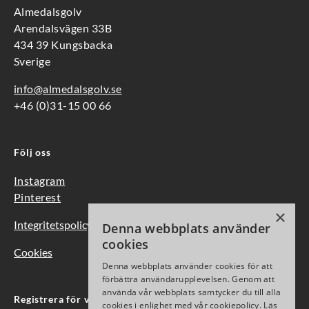
Almedalsgolv
Arendalsvägen 33B
434 39 Kungsbacka
Sverige
info@almedalsgolv.se
+46 (0)31-15 00 66
Följ oss
Instagram
Pinterest
×
Integritetspolicy
Denna webbplats använder
cookies
Cookies
Denna webbplats använder cookies för att
förbättra användarupplevelsen. Genom att
använda vår webbplats samtycker du till alla
Registrera för vårt nyhetsbrev
cookies i enlighet med vår cookiepolicy.
Läs