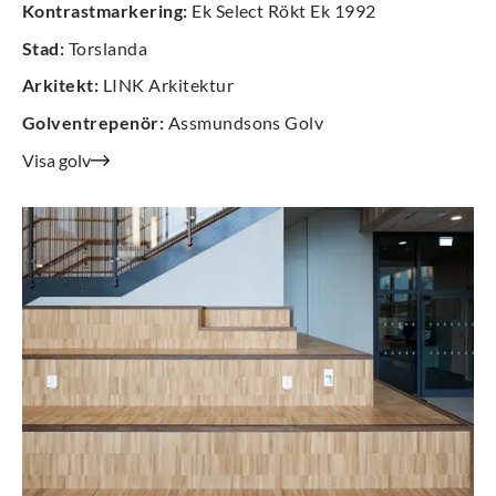
Kontrastmarkering
:
Ek Select Rökt Ek 1992
Stad
:
Torslanda
Arkitekt
:
LINK Arkitektur
Golventrepenör
:
Assmundsons Golv
Visa golv