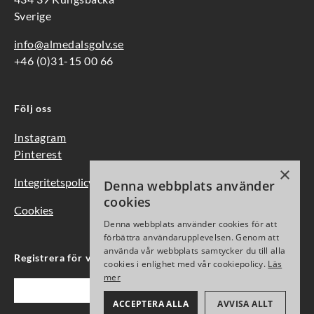
Sverige
info@almedalsgolv.se
+46 (0)31-15 00 66
Följ oss
Instagram
Pinterest
×
Integritetspolicy
Denna webbplats använder
cookies
Cookies
Denna webbplats använder cookies för att
förbättra användarupplevelsen. Genom att
använda vår webbplats samtycker du till alla
Registrera för vårt nyhetsbrev
cookies i enlighet med vår cookiepolicy.
Läs
mer
Epost
ACCEPTERA ALLA
AVVISA ALLT