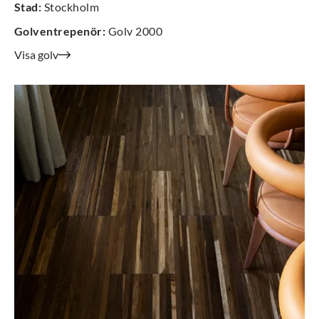
Stad
:
Stockholm
Golventrepenör
:
Golv 2000
Visa golv