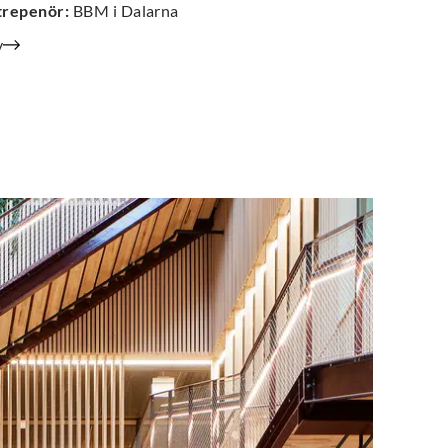
trepenör
:
BBM i Dalarna
v