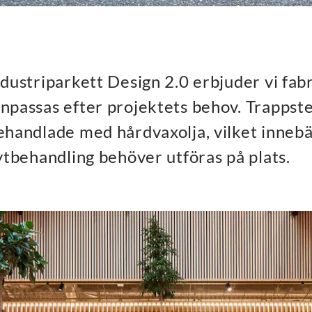
ndustriparkett Design 2.0 erbjuder vi fab
npassas efter projektets behov. Trappst
ehandlade med hårdvaxolja, vilket innebär
 ytbehandling behöver utföras på plats.