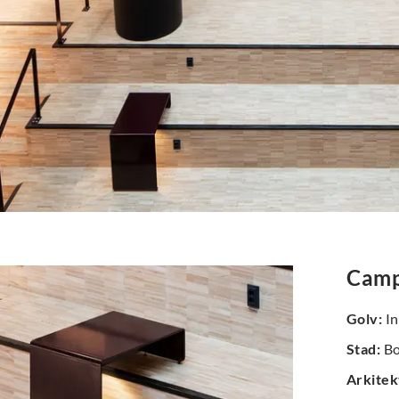
Camp
Golv
:
In
Stad
:
Bo
Arkitek