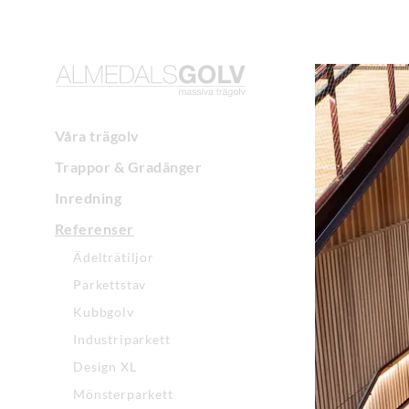
Våra trägolv
Trappor & Gradänger
Inredning
Referenser
Ädelträtiljor
Parkettstav
Kubbgolv
Industriparkett
Design XL
Mönsterparkett