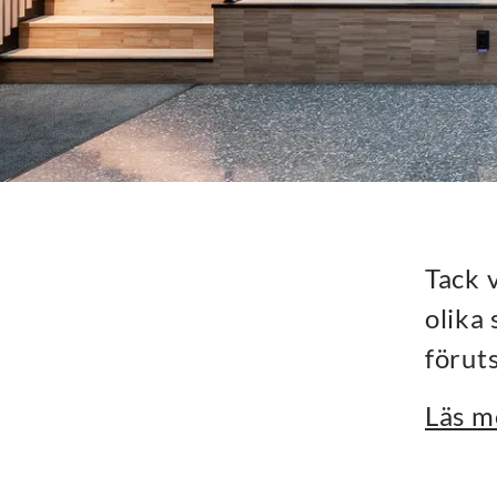
Tack 
olika
förut
Läs m