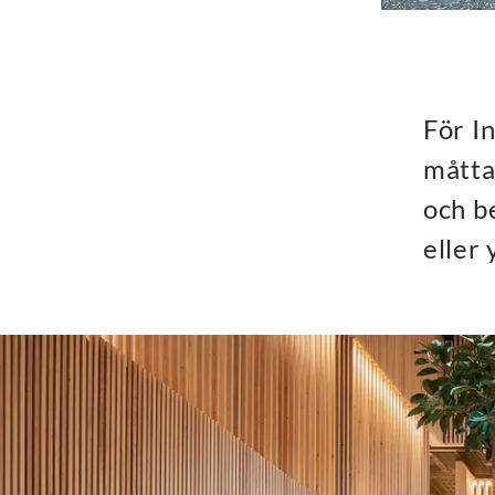
För I
måtta
och b
eller