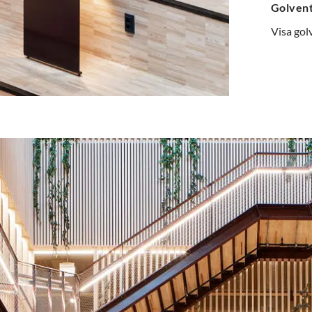
Golven
Visa gol