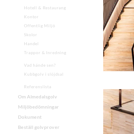
Hotell & Restaurang
Kontor
Offentlig Miljö
Skolor
Handel
Trappor & Inredning
Vad hände sen?
Kubbgolv i slöjdsal
Referenslista
Om Almedalsgolv
Miljöbedömningar
Dokument
Beställ golvprover