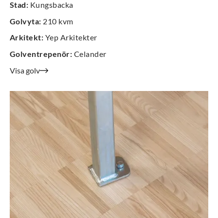
Stad
:
Kungsbacka
Golvyta
:
210 kvm
Arkitekt
:
Yep Arkitekter
Golventrepenör
:
Celander
Visa golv