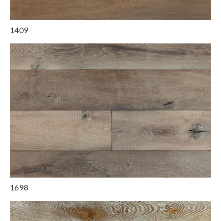
1409
1698