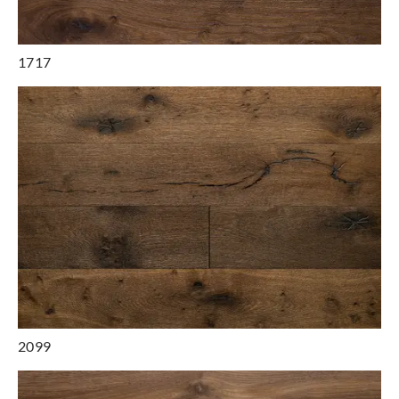
1717
2099