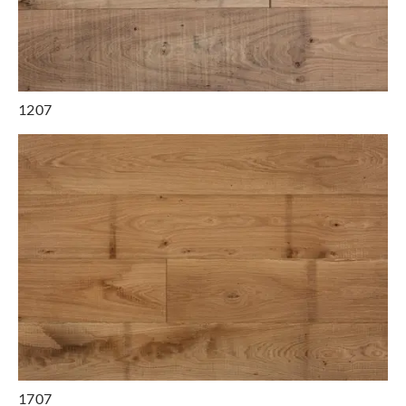
1207
1707