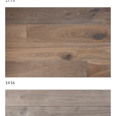
1775
1416