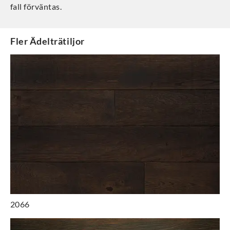
fall förväntas.
Fler
Ädelträtiljor
2066