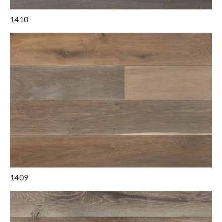
1410
1409