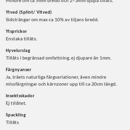
Mindre om ca 5mm bredd och 2–3mm djupa tillåts.
Ytved (Splint/ Vitved)
Sidsträngar om max ca 10% av tiljans bredd.
Ytsprickor
Enstaka tillåts.
Hyvelurslag
Tillåts i begränsad omfattning, ej djupare än 1mm.
Färgnyanser
Ja, träets naturliga färgvariationer, även mindre
missfärgningar och kärnzoner upp till ca 20cm längd.
Insektsskador
Ej tillåtet.
Spackling
Tillåts