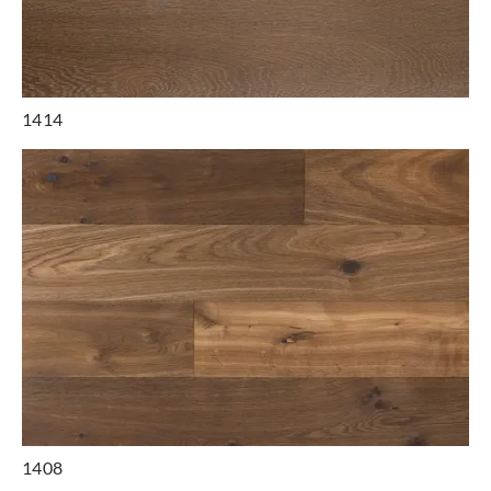
1414
1408