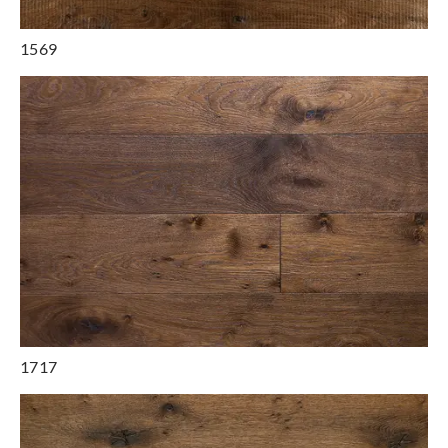
1569
1717