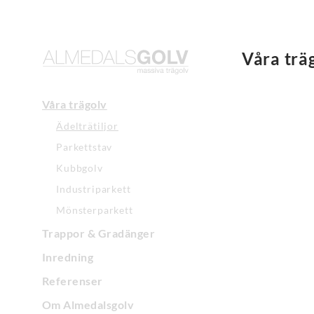
Våra träg
Våra trägolv
Ädelträtiljor
Parkettstav
Kubbgolv
Industriparkett
Mönsterparkett
Trappor & Gradänger
Inredning
Referenser
Om Almedalsgolv