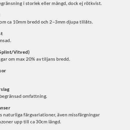
gränsning i storlek eller mängd, dock ej rötkvist.
l
om ca 10mm bredd och 2–3mm djupa tillåts.
st
änsad.
Splint/Vitved)
ngar om max 20% av tiljans bredd.
kor
slag
i begränsad omfattning.
anser
ts naturliga färgvariationer, även missfärgningar
zoner upp till ca 30cm längd.