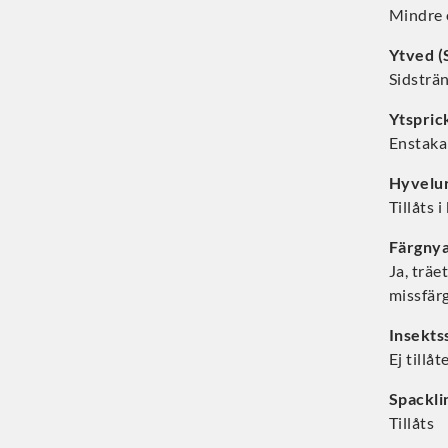
Mindre 
Ytved (
Sidsträ
Ytspric
Enstaka 
Hyvelur
Tillåts 
Färgny
Ja, träe
missfärg
Insekts
Ej tillåte
Spackli
Tillåts