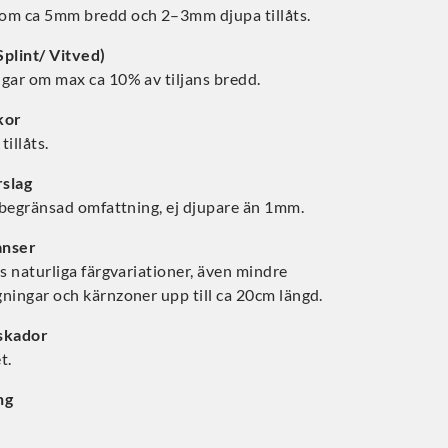
om ca 5mm bredd och 2–3mm djupa tillåts.
Splint/ Vitved)
ngar om max ca 10% av tiljans bredd.
kor
tillåts.
slag
i begränsad omfattning, ej djupare än 1mm.
anser
ts naturliga färgvariationer, även mindre
ningar och kärnzoner upp till ca 20cm längd.
skador
t.
ng