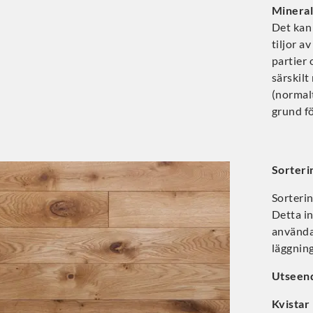
Mineral
Det kan
tiljor a
partier 
särskilt
(normalt
grund f
Sorteri
Sorterin
Detta in
användas
läggning
Utseen
Kvistar