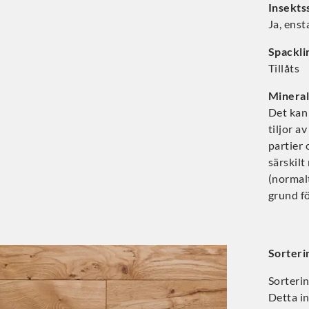
Insekts
Ja, enst
Spackli
Tillåts
Mineral
Det kan
tiljor a
partier 
särskilt
(normalt
grund f
Sorteri
Sorterin
Detta in