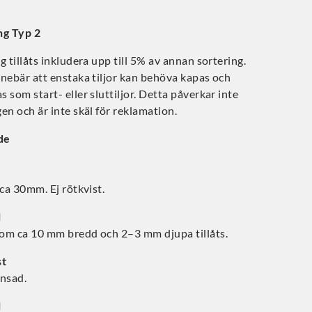
ng Typ 2
g tillåts inkludera upp till 5% av annan sortering.
nebär att enstaka tiljor kan behöva kapas och
 som start- eller sluttiljor. Detta påverkar inte
en och är inte skäl för reklamation.
de
 ca 30mm. Ej rötkvist.
l
om ca 10 mm bredd och 2–3 mm djupa tillåts.
st
änsad.
l