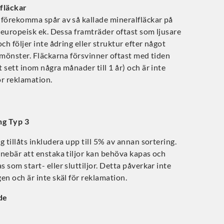
fläckar
 förekomma spår av så kallade mineralfläckar på
v europeisk ek. Dessa framträder oftast som ljusare
och följer inte ådring eller struktur efter något
 mönster. Fläckarna försvinner oftast med tiden
 sett inom några månader till 1 år) och är inte
ör reklamation.
ng Typ 3
g tillåts inkludera upp till 5% av annan sortering.
nebär att enstaka tiljor kan behöva kapas och
 som start- eller sluttiljor. Detta påverkar inte
en och är inte skäl för reklamation.
de