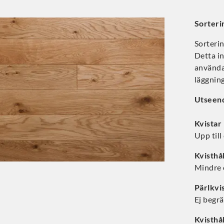
Sorteri
Sorterin
Detta in
användas
läggning
Utseen
Kvistar
Upp till
Kvisthå
Mindre 
Pärlkvi
Ej begr
Kvisthå