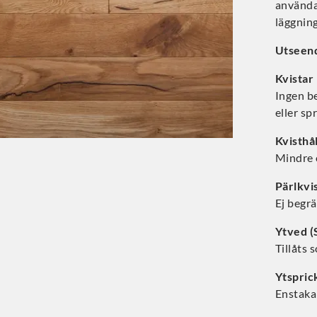
användas
läggning
Utseen
Kvistar
Ingen be
eller sp
Kvisthå
Mindre 
Pärlkvi
Ej begr
Ytved (
Tillåts 
Ytspric
Enstaka 