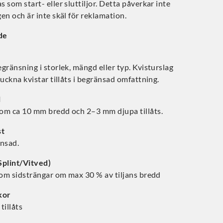
 som start- eller sluttiljor. Detta påverkar inte
en och är inte skäl för reklamation.
de
gränsning i storlek, mängd eller typ. Kvisturslag
ruckna kvistar tillåts i begränsad omfattning.
l
om ca 10 mm bredd och 2–3 mm djupa tillåts.
st
änsad.
Splint/Vitved)
som sidsträngar om max 30 % av tiljans bredd
kor
tillåts