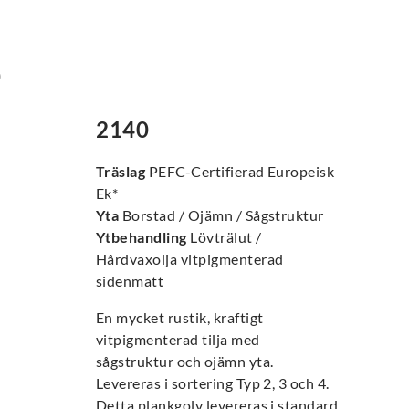
0
2140
Träslag
PEFC-Certifierad Europeisk
Ek*
Yta
Borstad / Ojämn / Sågstruktur
Ytbehandling
Lövträlut /
Hårdvaxolja vitpigmenterad
sidenmatt
En mycket rustik, kraftigt
vitpigmenterad tilja med
sågstruktur och ojämn yta.
Levereras i sortering Typ 2, 3 och 4.
Detta plankgolv levereras i standard