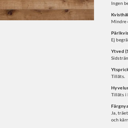
Ingen be
Kvisthå
Mindre 
Pärlkvi
Ej begr
Ytved (
Sidsträ
Ytspric
Tillåts.
Hyvelur
Tillåts 
Färgny
Ja, träe
och kärn