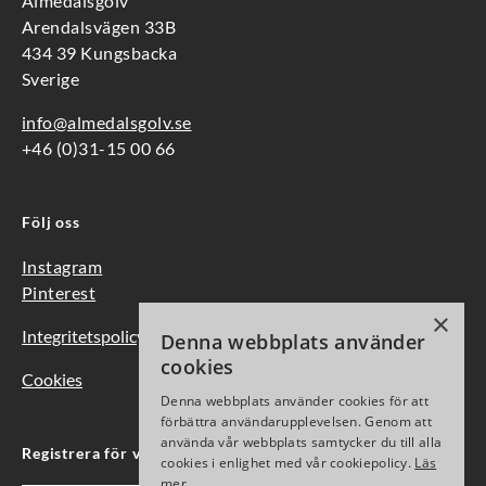
Almedalsgolv
Arendalsvägen 33B
434 39 Kungsbacka
Sverige
info@almedalsgolv.se
+46 (0)31-15 00 66
Följ oss
Instagram
Pinterest
×
Integritetspolicy
Denna webbplats använder
cookies
Cookies
Denna webbplats använder cookies för att
förbättra användarupplevelsen. Genom att
använda vår webbplats samtycker du till alla
Registrera för vårt nyhetsbrev
cookies i enlighet med vår cookiepolicy.
Läs
mer