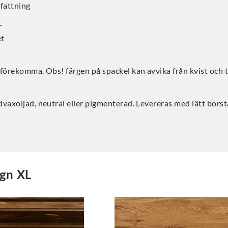
fattning
r
et
förekomma. Obs! färgen på spackel kan avvika från kvist och t
dvaxoljad, neutral eller pigmenterad. Levereras med lätt bors
gn XL