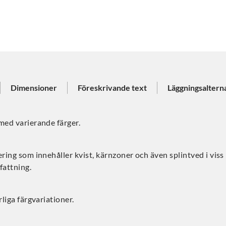
Dimensioner
Föreskrivande text
Läggningsaltern
med varierande färger.
ering som innehåller kvist, kärnzoner och även splintved i viss
attning.
rliga färgvariationer.