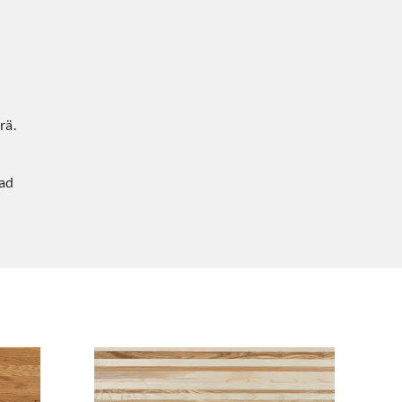
rä.
tad