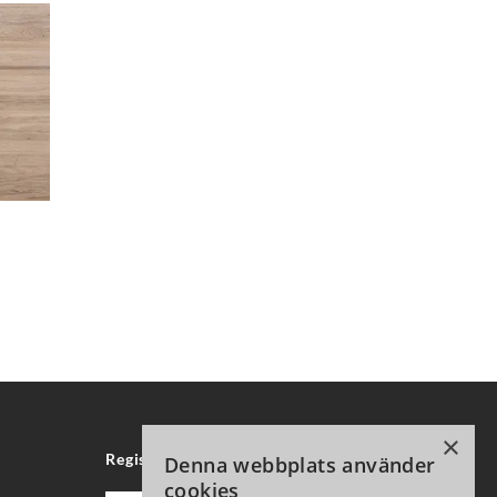
×
Registrera för vårt nyhetsbrev
Denna webbplats använder
cookies