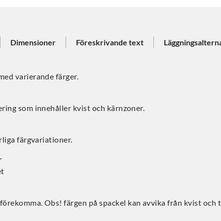
Dimensioner
Föreskrivande text
Läggningsaltern
med varierande färger.
ering som innehåller kvist och kärnzoner.
rliga färgvariationer.
r
et
förekomma. Obs! färgen på spackel kan avvika från kvist och t