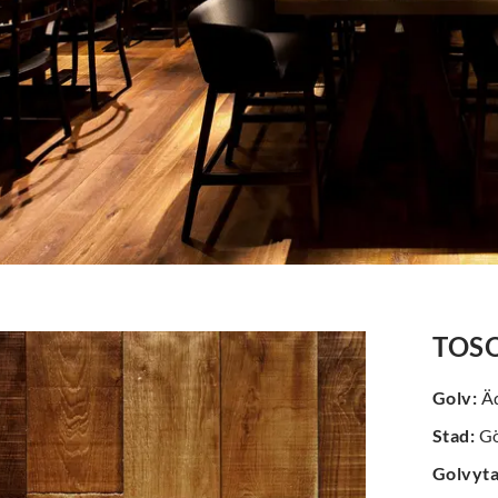
TOS
Golv
:
Äd
Stad
:
Gö
Golvyt