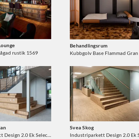
Lounge
Behandlingsrum
Sågad rustik 1569
Kubbgolv Base Flammad Gran
lan
Svea Skog
Industriparkett Design 2.0 Ek Select 1398