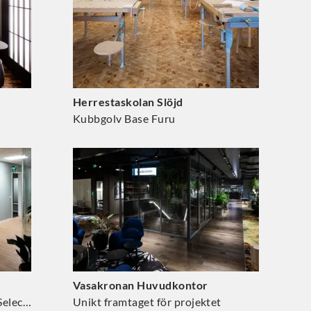
Herrestaskolan Slöjd
Kubbgolv Base Furu
Vasakronan Huvudkontor
Industriparkett Design 2.0 Ek Select Naturell
Unikt framtaget för projektet