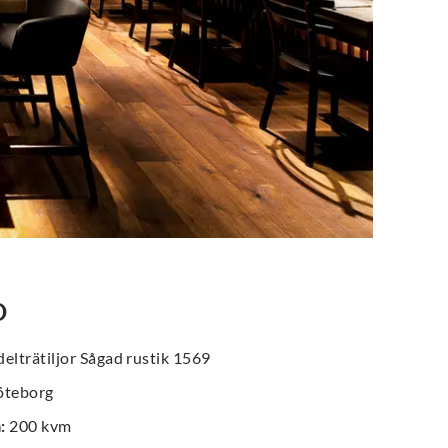
O
elträtiljor Sågad rustik 1569
teborg
a
:
200 kvm