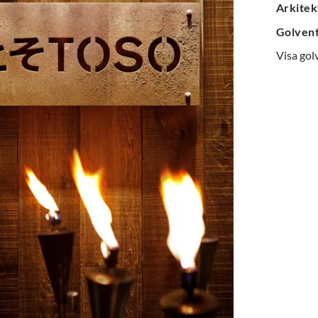
Arkitek
Golven
Visa gol