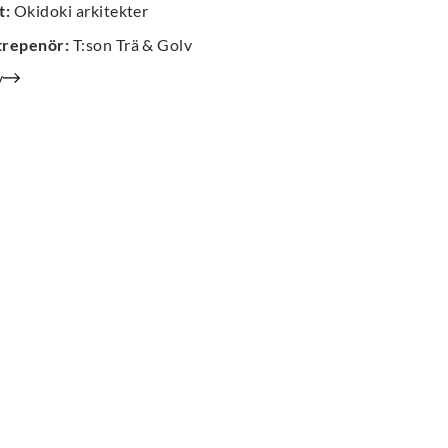
t
:
Okidoki arkitekter
trepenör
:
T:son Trä & Golv
v