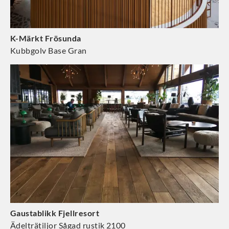
K-Märkt Frösunda
Kubbgolv Base Gran
Gaustablikk Fjellresort
Ädelträtiljor Sågad rustik 2100