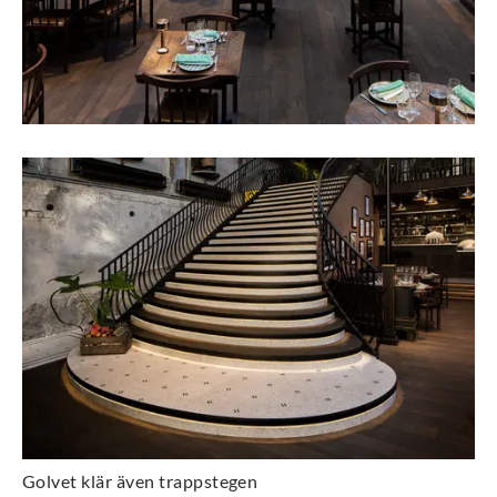
Golvet klär även trappstegen