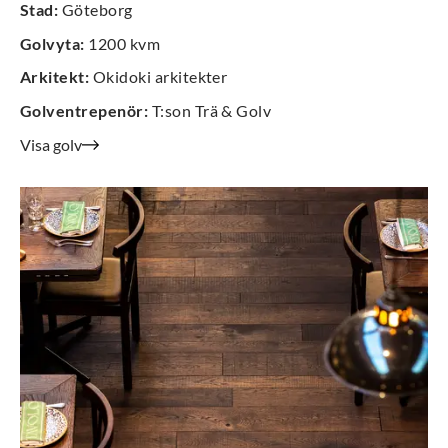
Stad
:
Göteborg
Golvyta
:
1200 kvm
Arkitekt
:
Okidoki arkitekter
Golventrepenör
:
T:son Trä & Golv
Visa golv