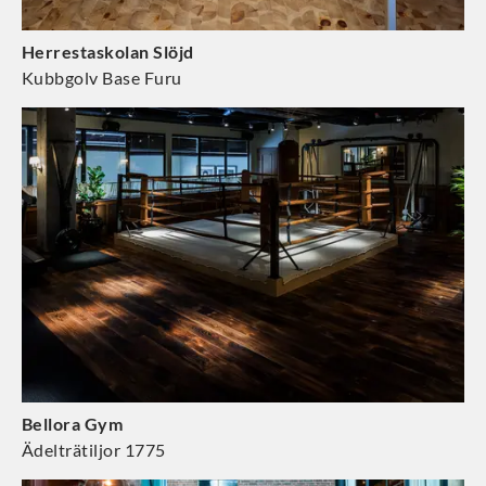
Herrestaskolan Slöjd
Kubbgolv Base Furu
Bellora Gym
Ädelträtiljor 1775