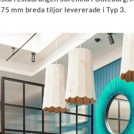
75 mm breda tiljor levererade i Typ 3.