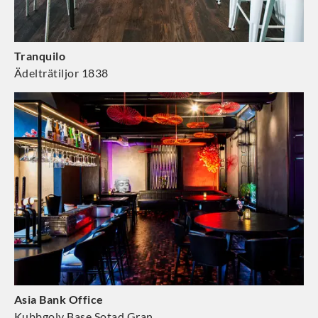
Tranquilo
Ädelträtiljor 1838
Asia Bank Office
Kubbgolv Base Sotad Gran