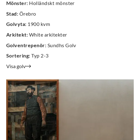
Mönster
:
Holländskt mönster
Stad
:
Örebro
Golvyta
:
1900 kvm
Arkitekt
:
White arkitekter
Golventrepenör
:
Sundhs Golv
Sortering
:
Typ 2-3
Visa golv