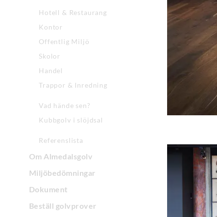
Hotell & Restaurang
Kontor
Offentlig Miljö
Skolor
Handel
Trappor & Inredning
Vad hände sen?
Kubbgolv i slöjdsal
Referenslista
Om Almedalsgolv
Miljöbedömningar
Dokument
Beställ golvprover