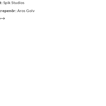
t
:
Spik Studios
trepenör
:
Aros Golv
v