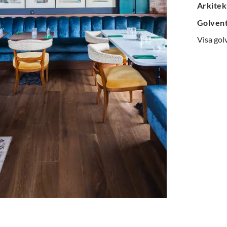
Arkitek
Golven
Visa gol