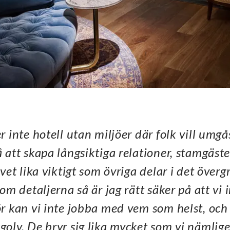
r inte hotell utan miljöer där folk vill umg
 att skapa långsiktiga relationer, stamgäste
lvet lika viktigt som övriga
delar i det överg
 om detaljerna så är jag rätt säker på att vi 
r kan vi inte jobba med vem som helst, och
olv. De bryr sig lika mycket som vi nämlige