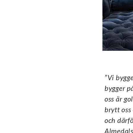
”Vi bygge
bygger på
oss är go
brytt oss
och därfö
Almedalsg