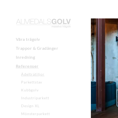
Våra trägolv
Trappor & Gradänger
Inredning
Referenser
Ädelträtiljor
Parkettstav
Kubbgolv
Industriparkett
Design XL
Mönsterparkett