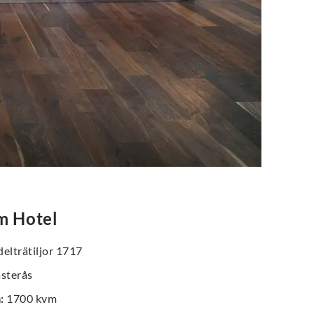
m Hotel
elträtiljor 1717
sterås
a
:
1700 kvm