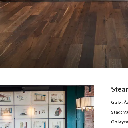
Stea
Golv
:
Äd
Stad
:
Vä
Golvyt