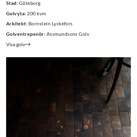
Stad
:
Göteborg
Golvyta
:
200 kvm
Arkitekt
:
Bornstein Lyckefors
Golventrepenör
:
Assmundsons Golv
Visa golv