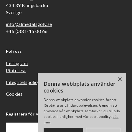
434 39 Kungsbacka
Sverige
info@almedalsgolv.se
+46 (0)31-15 00 66
Följ oss
Instagram
Pinterest
×
Integritetspolicy
Denna webbplats använder
cookies
Cookies
Denna webbplats använder cookies för att
förbättra användarupplevelsen. Genom att
använda vår webbplats samtycker du till alla
Registrera för vårt nyhetsbrev
cookies i enlighet med vår cookiepolicy.
Läs
mer
Epost