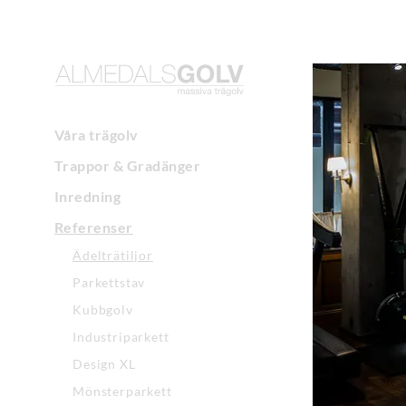
Våra trägolv
Trappor & Gradänger
Inredning
Referenser
Ädelträtiljor
Parkettstav
Kubbgolv
Industriparkett
Design XL
Mönsterparkett