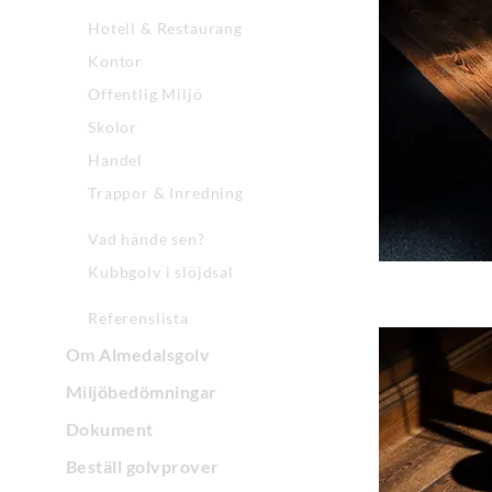
Hotell & Restaurang
Kontor
Offentlig Miljö
Skolor
Handel
Trappor & Inredning
Vad hände sen?
Kubbgolv i slöjdsal
Referenslista
Om Almedalsgolv
Miljöbedömningar
Dokument
Beställ golvprover