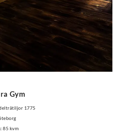
ora Gym
elträtiljor 1775
teborg
a
:
85 kvm