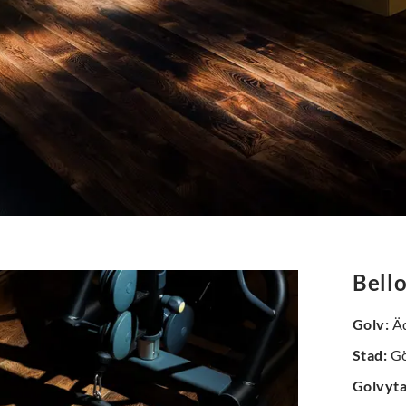
Bell
Golv
:
Äd
Stad
:
Gö
Golvyt