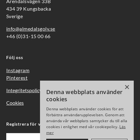
Arendalsvägen 33B
434 39 Kungsbacka
Sverige
info@almedalsgolv.se
+46 (0)31-15 00 66
Följ oss
Instagram
Pinterest
×
Integritetspolicy
Denna webbplats använder
cookies
Cookies
Denna webbplats använder cookies för att
förbättra användarupplevelsen. Genom att
använda vår webbplats samtycker du till alla
Registrera för vårt nyhetsbrev
cookies i enlighet med vår cookiepolicy.
Läs
mer
Epost