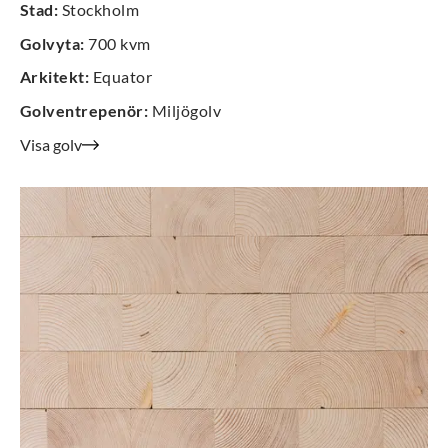
Stad
:
Stockholm
Golvyta
:
700 kvm
Arkitekt
:
Equator
Golventrepenör
:
Miljögolv
Visa golv