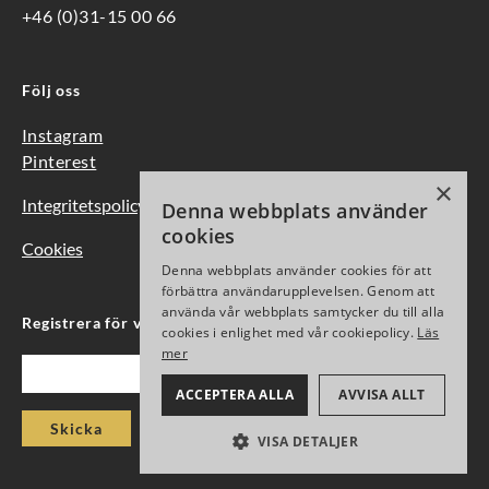
+46 (0)31-15 00 66
Följ oss
Instagram
Pinterest
×
Integritetspolicy
Denna webbplats använder
cookies
Cookies
Denna webbplats använder cookies för att
förbättra användarupplevelsen. Genom att
använda vår webbplats samtycker du till alla
Registrera för vårt nyhetsbrev
cookies i enlighet med vår cookiepolicy.
Läs
mer
Epost
ACCEPTERA ALLA
AVVISA ALLT
Skicka
VISA DETALJER
PRESTANDA