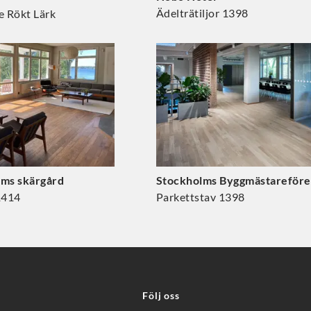
Ädelträtiljor 1398
e Rökt Lärk
lms skärgård
Stockholms Byggmästareföre
 1414
Parkettstav 1398
Följ oss