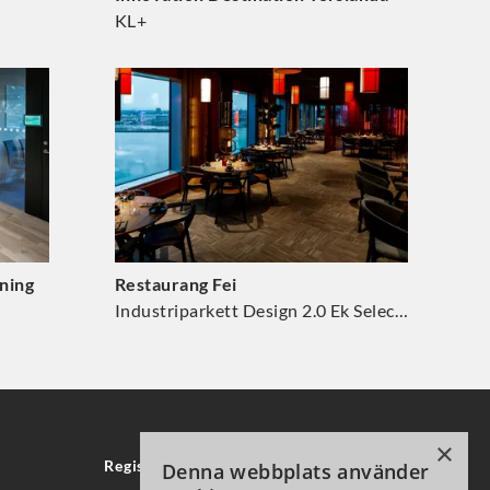
KL+
ning
Restaurang Fei
Industriparkett Design 2.0 Ek Select 1415
×
Registrera för vårt nyhetsbrev
Denna webbplats använder