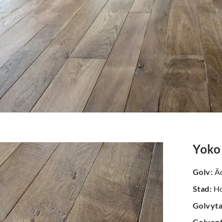
Yoko
Golv
:
Äd
Stad
:
Ho
Golvyt
Golven