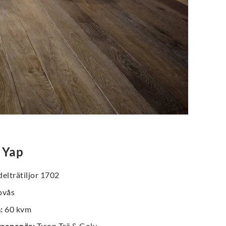
 Yap
elträtiljor 1702
vås
a
:
60 kvm
trepenör
:
T:son Trä & Golv